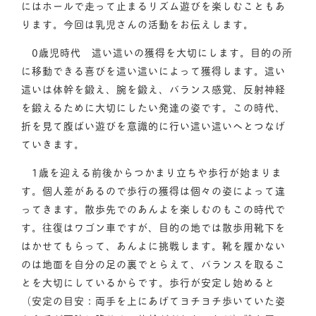
にはホールで走って止まるリズム遊びを楽しむこともあ
ります。今回は乳児さんの活動をお伝えします。
0歳児時代 這い這いの獲得を大切にします。目的の所
に移動できる喜びを這い這いによって獲得します。這い
這いは体幹を鍛え、腕を鍛え、バランス感覚、反射神経
を鍛えるために大切にしたい発達の姿です。この時代、
折を見て腹ばい遊びを意識的に行い這い這いへとつなげ
ていきます。
1歳を迎える前後からつかまり立ちや歩行が始まりま
す。個人差があるので歩行の獲得は個々の姿によって違
ってきます。散歩先でのあんよを楽しむのもこの時代で
す。往復はワゴン車ですが、目的の地では散歩用靴下を
はかせてもらって、あんよに挑戦します。靴を履かない
のは地面を自分の足の裏でとらえて、バランスを取るこ
とを大切にしているからです。歩行が安定し始めると
（安定の目安：両手を上にあげてヨチヨチ歩いていた姿