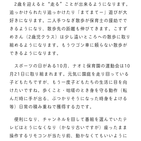
2歳を迎えると“走る”ことが出来るようになります。
追っかけられたり追っかけたり「まてまてー」遊びが大
好きになります。二人手つなぎ散歩が保育士の援助でで
きるようになり、散歩先の距離も伸びてきます。こすず
めさん（2歳児クラス）は少し遠いところへの散歩に取り
組めるようになります。もうワゴン車に頼らない散歩が
できるようになります。
スポーツの日がある10月、ナオミ保育園の運動会は10
月21日に取り組まれます。元気に園庭を走り回っている
子どもたちですが、もう一度子どもたちの生活に目を向
けたいですね。歩くこと・咄嗟のとき身を守る動作（転
んだ時に手が出る、ぶつかりそうになった時身をよける
等）日常の積み重ねで獲得する力です。
便利になり、チャンネルを回して番組を選んでいたテ
レビはとうになくなり（かなり古いですが）座ったまま
操作するリモコンが当たり前、動かなくてもいいように