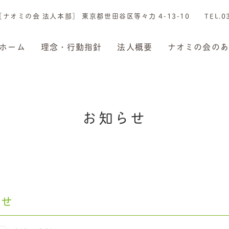
［ナオミの会 法人本部］ 東京都世田谷区等々力 4-13-10 TEL.03-
ホーム
理念・行動指針
法人概要
ナオミの会のあ
お
知
ら
せ
らせ