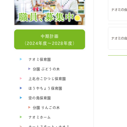
中期計画
（2024年度～2028年度）
ナオミ保育園
分園 ぶどうの木
上北台こひつじ保育園
ほうやちょう保育園
空の鳥保育園
分園 りんごの木
ナオミホーム
ホームスタート・ナオミ