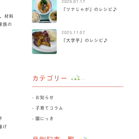
2026.01.17
『ツナじゃが』のレシピ♪
。材料
家族の
2025.11.07
『大学芋』のレシピ♪
カテゴリー
お知らせ
子育てコラム
芋
園にっき
揚げ