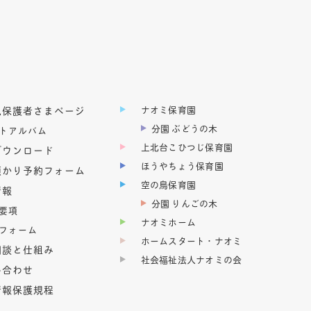
ナオミ保育園
児保護者さまページ
分園 ぶどうの木
トアルバム
上北台こひつじ保育園
ダウンロード
ほうやちょう保育園
預かり予約フォーム
空の鳥保育園
情報
分園 りんごの木
要項
ナオミホーム
フォーム
ホームスタート・ナオミ
相談と仕組み
社会福祉法人ナオミの会
い合わせ
情報保護規程