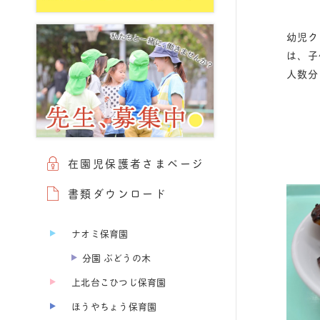
幼児ク
は、子
人数分
在園児保護者さまページ
書類ダウンロード
ナオミ保育園
分園 ぶどうの木
上北台こひつじ保育園
ほうやちょう保育園