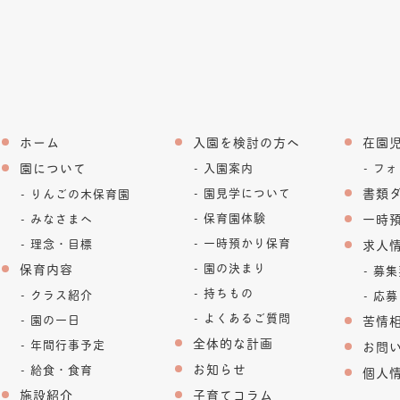
ホーム
入園を検討の方へ
在園
園について
入園案内
フォ
園見学について
書類
りんごの木保育園
保育園体験
みなさまへ
一時
一時預かり保育
理念・目標
求人
園の決まり
保育内容
募集
持ちもの
クラス紹介
応募
よくあるご質問
園の一日
苦情
全体的な計画
年間行事予定
お問
お知らせ
給食・食育
個人
施設紹介
子育てコラム