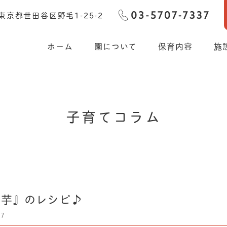
東京都世田谷区野毛1-25-2
ホーム
園について
保育内容
施
子
育
て
コ
ラ
ム
学芋』のレシピ♪
07