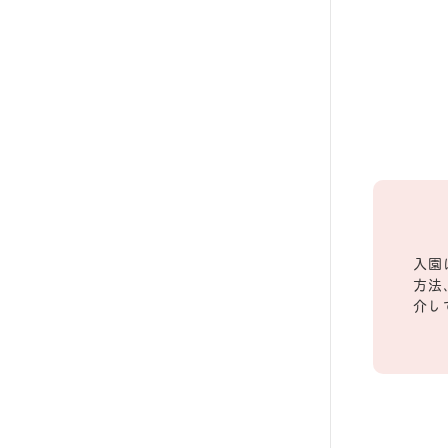
入園
方法
介し