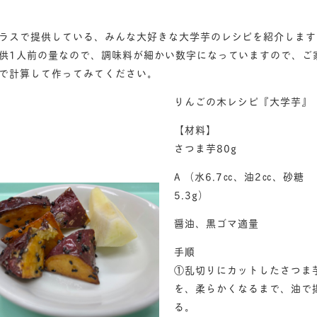
ラスで提供している、みんな大好きな大学芋のレシピを紹介します
供1人前の量なので、調味料が細かい数字になっていますので、ご
で計算して作ってみてください。
りんごの木レシピ『大学芋』
【材料】
さつま芋80g
A （水6.7㏄、油2㏄、砂糖
5.3g）
醤油、黒ゴマ適量
手順
①乱切りにカットしたさつま
を、柔らかくなるまで、油で
る。