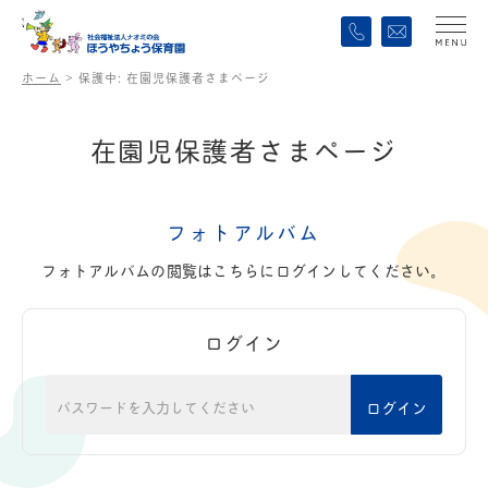
ホーム
>
保護中: 在園児保護者さまページ
在
園
児
保
護
者
さ
ま
ペ
ー
ジ
フォトアルバム
フォトアルバムの閲覧はこちらにログインしてください。
ログイン