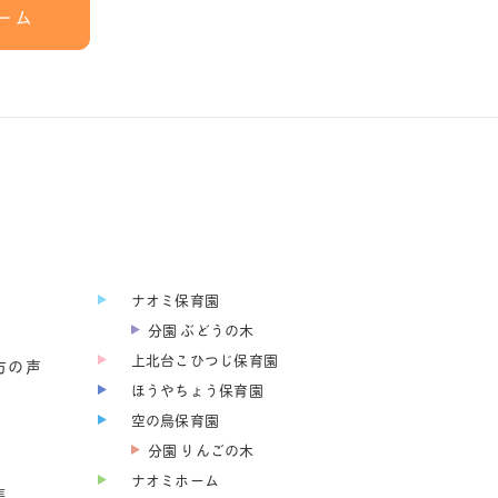
ーム
ナオミ保育園
分園 ぶどうの木
上北台こひつじ保育園
方の声
ほうやちょう保育園
空の鳥保育園
分園 りんごの木
ナオミホーム
集