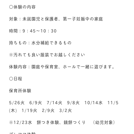
○体験の内容
対象：未就園児と保護者、第一子妊娠中の家庭
時間：9：45～10：30
持ちもの：水分補給できるもの
※汚れても良い服装でお越しください
体験内容：園庭や保育室、ホールで一緒に遊びます。
○日程
保育所体験
5/26火 6/9火 7/14火 9/8火 10/14水 11/5
(木) 1/19火 2/9火 3/2火
※12/23水 餅つき体験、鏡餅つくり （幼児対象）
プレママ体験