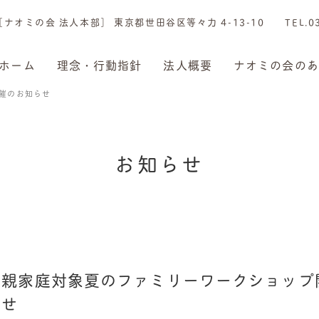
［ナオミの会 法人本部］ 東京都世田谷区等々力 4-13-10 TEL.03-
ホーム
理念・行動指針
法人概要
ナオミの会のあ
催のお知らせ
お
知
ら
せ
り親家庭対象夏のファミリーワークショップ
らせ