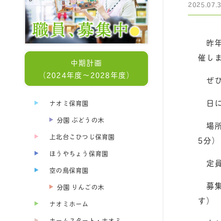
2025.07.
昨年
催し
中期計画
（2024年度～2028年度）
ぜひ
日にち
ナオミ保育園
分園 ぶどうの木
場所
上北台こひつじ保育園
5分）
ほうやちょう保育園
定員
空の鳥保育園
募集
分園 りんごの木
す）
ナオミホーム
ホームスタート・ナオミ