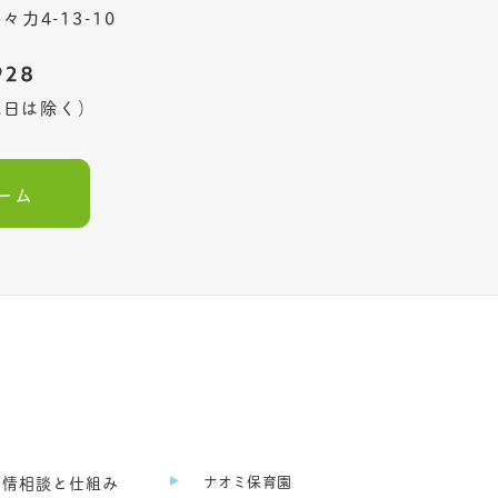
々力4-13-10
・祝日は除く）
ーム
ナオミ保育園
苦情相談と仕組み