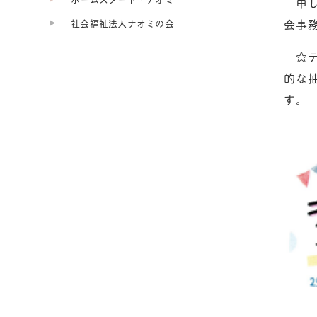
申し
会事
社会福祉法人ナオミの会
☆テ
的な
す。