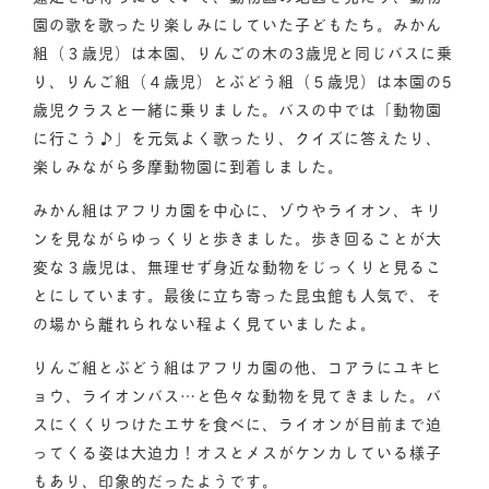
園の歌を歌ったり楽しみにしていた子どもたち。みかん
組（３歳児）は本園、りんごの木の3歳児と同じバスに乗
り、りんご組（４歳児）とぶどう組（５歳児）は本園の5
歳児クラスと一緒に乗りました。バスの中では「動物園
に行こう♪」を元気よく歌ったり、クイズに答えたり、
楽しみながら多摩動物園に到着しました。
みかん組はアフリカ園を中心に、ゾウやライオン、キリ
ンを見ながらゆっくりと歩きました。歩き回ることが大
変な３歳児は、無理せず身近な動物をじっくりと見るこ
とにしています。最後に立ち寄った昆虫館も人気で、そ
の場から離れられない程よく見ていましたよ。
りんご組とぶどう組はアフリカ園の他、コアラにユキヒ
ョウ、ライオンバス…と色々な動物を見てきました。バ
スにくくりつけたエサを食べに、ライオンが目前まで迫
ってくる姿は大迫力！オスとメスがケンカしている様子
もあり、印象的だったようです。