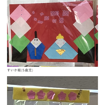
すいか組(5歳児)