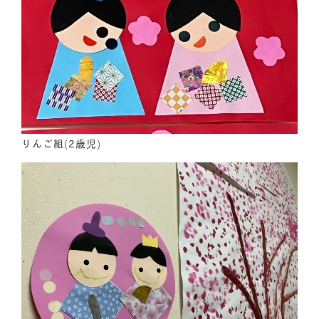
りんご組(2歳児)